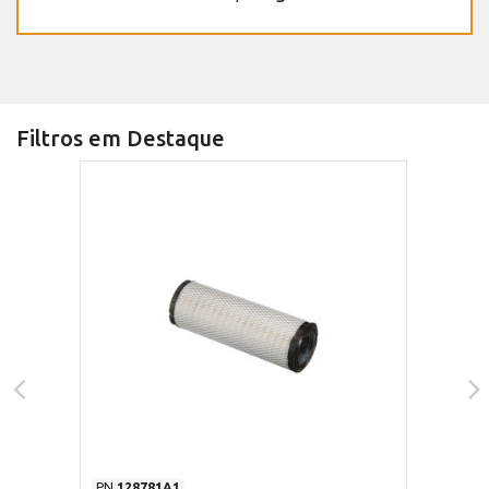
Filtros em Destaque
PN
128781A1