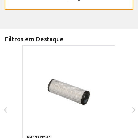
Filtros em Destaque
PN
128781A1