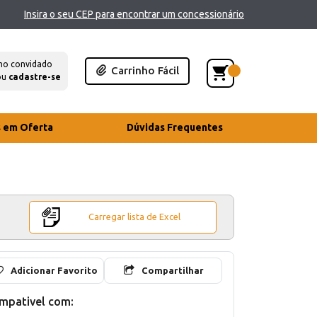
Insira o seu CEP para encontrar um concessionário
mo convidado
Carrinho Fácil
ou
cadastre-se
s em Oferta
Dúvidas Frequentes
Carregar lista de Excel
Adicionar Favorito
Compartilhar
mpativel com: