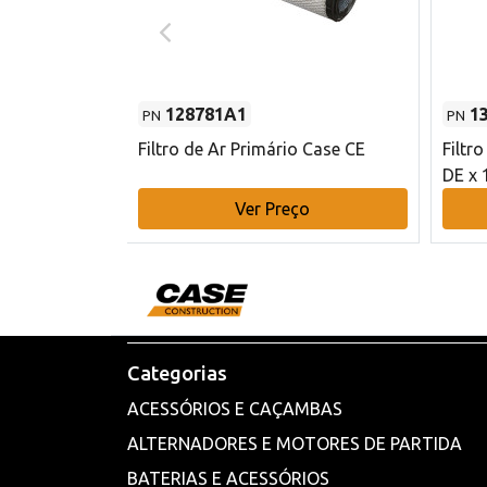
128781A1
1
PN
PN
l - 80 mm DE
Filtro de Ar Primário Case CE
Filtr
DE x 
o
Ver Preço
Categorias
ACESSÓRIOS E CAÇAMBAS
ALTERNADORES E MOTORES DE PARTIDA
BATERIAS E ACESSÓRIOS