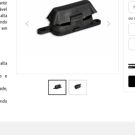
ntir
ável
alta
ou 
ando
o em
alta
ão e
ade,
endo