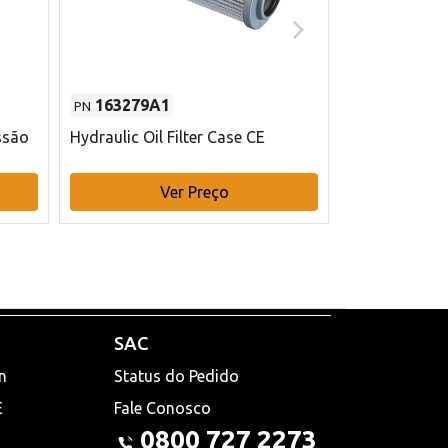
163279A1
48145970
PN
PN
ssão
Hydraulic Oil Filter Case CE
Filtro de com
x 75 mm L Ca
Ver Preço
V
SAC
n
Status do Pedido
E
Fale Conosco
0800 727 2273