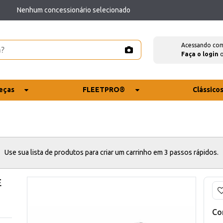
Nenhum concessionário selecionado
Acessando co
Faça o login
eças
FLEETPRO®
Clássico
Use sua lista de produtos para criar um carrinho em 3 passos rápidos.
E
Co