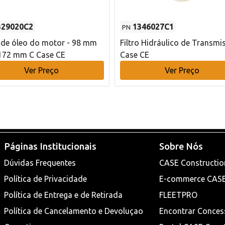
329020C2
1346027C1
PN
o de óleo do motor - 98 mm
Filtro Hidráulico de Transmi
172 mm C Case CE
Case CE
Ver Preço
Ver Preço
Páginas Institucionais
Sobre Nós
Dúvidas Frequentes
CASE Constructio
Política de Privacidade
E-commerce CAS
Política de Entrega e de Retirada
FLEETPRO
Política de Cancelamento e Devoluçao
Encontrar Conces