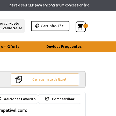
Insira o seu CEP para encontrar um concessionário
mo convidado
Carrinho Fácil
ou
cadastre-se
s em Oferta
Dúvidas Frequentes
Carregar lista de Excel
Adicionar Favorito
Compartilhar
mpativel com: