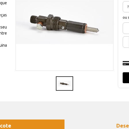
 que
eças
ou 
 seu
ntre
uina
cote
Dese