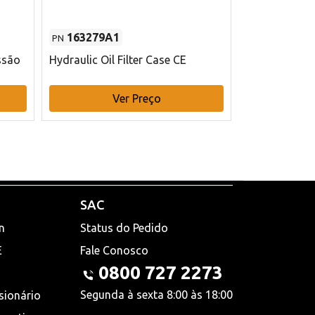
163279A1
48145970
PN
PN
ssão
Hydraulic Oil Filter Case CE
Filtro de com
x 75 mm L Ca
Ver Preço
V
SAC
n
Status do Pedido
E
Fale Conosco
0800 727 2273
Segunda à sexta 8:00 às 18:00
sionário