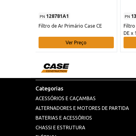
128781A1
1
PN
PN
l - 80 mm DE
Filtro de Ar Primário Case CE
Filtr
DE x 
o
Ver Preço
Categorias
ACESSÓRIOS E CAÇAMBAS
ALTERNADORES E MOTORES DE PARTIDA
BATERIAS E ACESSÓRIOS
CHASSI E ESTRUTURA