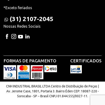
*Exceto feriados
(31) 2107-2045
Nossas Redes Sociais
FORMAS DE PAGAMENTO
CERTIFICADOS
CNH INDUSTRIAL BRASIL LTDA Centro de Distribuição de Peças |
Av. Jerome Case, 1801, Portaria 3. Bairro Éden CEP: 18087-220 -
Sorocaba - SP − Brasil CNPJ 01.844.555/0027-11.