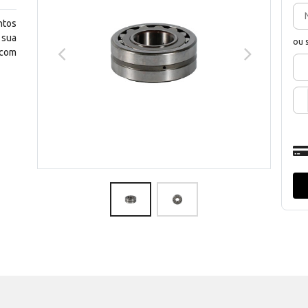
ntos
 sua
ou 
 com