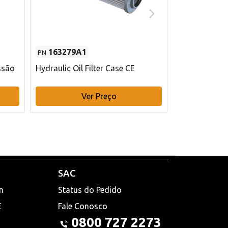
163279A1
48145970
PN
PN
ssão
Hydraulic Oil Filter Case CE
Filtro de com
x 75 mm L Ca
Ver Preço
V
SAC
n
Status do Pedido
E
Fale Conosco
0800 727 2273