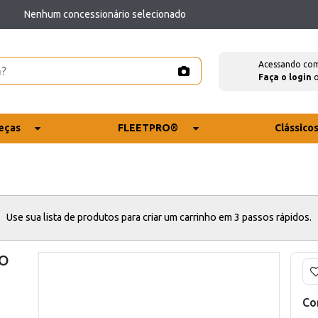
Nenhum concessionário selecionado
Acessando co
Faça o login
eças
FLEETPRO®
Clássico
Use sua lista de produtos para criar um carrinho em 3 passos rápidos.
SO
Co