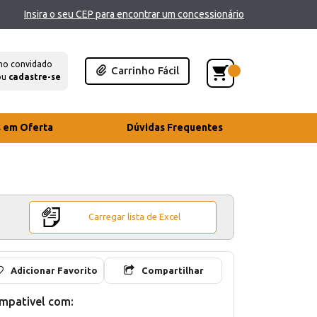
Insira o seu CEP para encontrar um concessionário
mo convidado
Carrinho Fácil
ou
cadastre-se
s em Oferta
Dúvidas Frequentes
Carregar lista de Excel
Adicionar Favorito
Compartilhar
mpativel com: