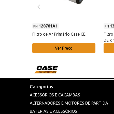
128781A1
1
PN
PN
l - 80 mm DE
Filtro de Ar Primário Case CE
Filtr
DE x 
o
Ver Preço
Categorias
ACESSÓRIOS E CAÇAMBAS
ALTERNADORES E MOTORES DE PARTIDA
BATERIAS E ACESSÓRIOS