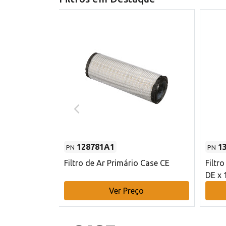
128781A1
1
PN
PN
l - 80 mm DE
Filtro de Ar Primário Case CE
Filtr
DE x 
o
Ver Preço