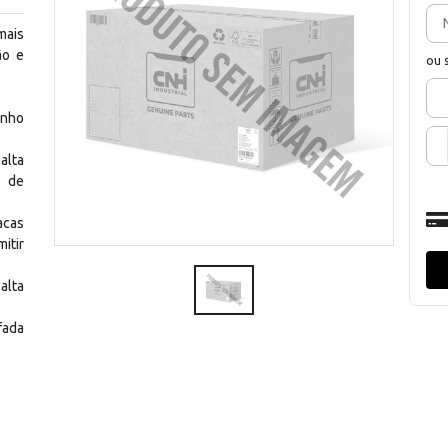
mais
ão e
ou 
enho
alta
e de
acas
itir
alta
fada