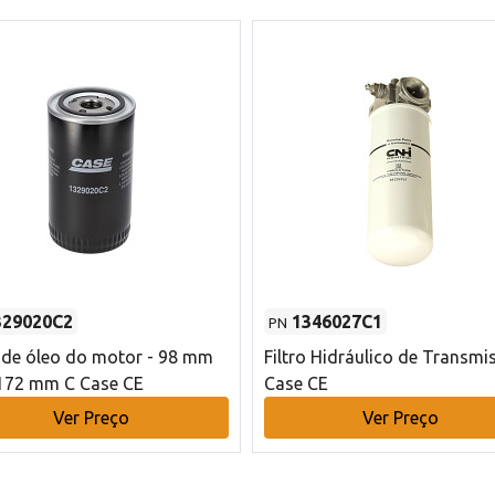
329020C2
1346027C1
PN
o de óleo do motor - 98 mm
Filtro Hidráulico de Transmi
172 mm C Case CE
Case CE
Ver Preço
Ver Preço