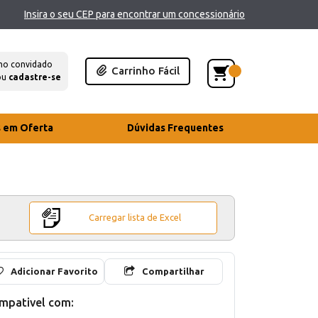
Insira o seu CEP para encontrar um concessionário
mo convidado
Carrinho Fácil
ou
cadastre-se
s em Oferta
Dúvidas Frequentes
Carregar lista de Excel
Adicionar Favorito
Compartilhar
mpativel com: