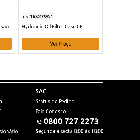
163279A1
48145970
PN
PN
ssão
Hydraulic Oil Filter Case CE
Filtro de com
x 75 mm L Ca
Ver Preço
V
SAC
n
Status do Pedido
E
Fale Conosco
0800 727 2273
Segunda à sexta 8:00 às 18:00
sionário