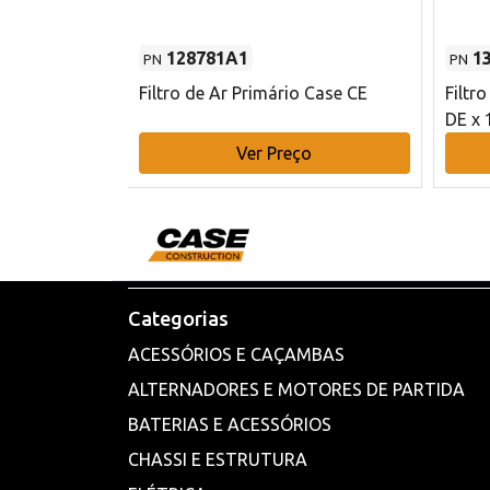
128781A1
1
PN
PN
l - 80 mm DE
Filtro de Ar Primário Case CE
Filtr
DE x 
o
Ver Preço
Categorias
ACESSÓRIOS E CAÇAMBAS
ALTERNADORES E MOTORES DE PARTIDA
BATERIAS E ACESSÓRIOS
CHASSI E ESTRUTURA