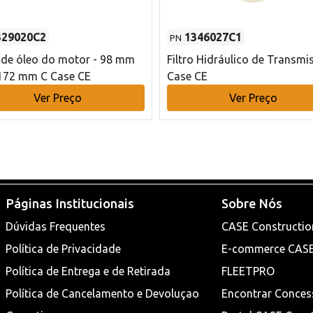
329020C2
1346027C1
PN
o de óleo do motor - 98 mm
Filtro Hidráulico de Transmi
172 mm C Case CE
Case CE
Ver Preço
Ver Preço
Páginas Institucionais
Sobre Nós
Dúvidas Frequentes
CASE Constructio
Política de Privacidade
E-commerce CAS
Política de Entrega e de Retirada
FLEETPRO
Política de Cancelamento e Devoluçao
Encontrar Conces