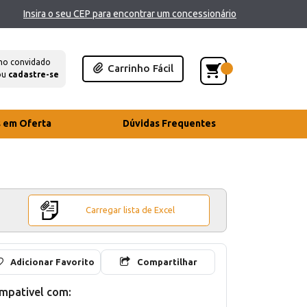
Insira o seu CEP para encontrar um concessionário
mo convidado
Carrinho Fácil
ou
cadastre-se
s em Oferta
Dúvidas Frequentes
Carregar lista de Excel
Adicionar Favorito
Compartilhar
mpativel com: