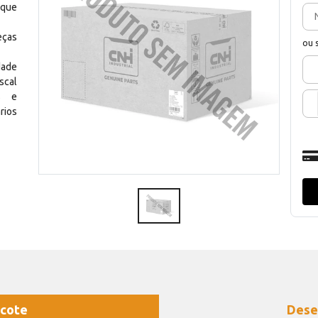
 que
eças
ou 
dade
scal
os e
rios
cote
Dese