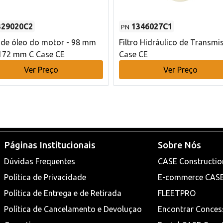
329020C2
1346027C1
PN
o de óleo do motor - 98 mm
Filtro Hidráulico de Transmi
172 mm C Case CE
Case CE
Ver Preço
Ver Preço
Páginas Institucionais
Sobre Nós
Dúvidas Frequentes
CASE Constructio
Política de Privacidade
E-commerce CAS
Política de Entrega e de Retirada
FLEETPRO
Política de Cancelamento e Devoluçao
Encontrar Conces