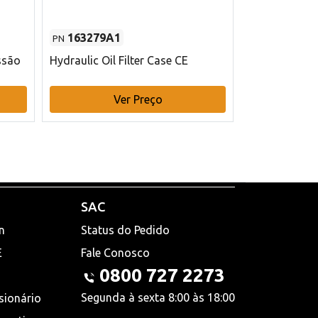
163279A1
48145970
PN
PN
ssão
Hydraulic Oil Filter Case CE
Filtro de com
x 75 mm L Ca
Ver Preço
V
SAC
n
Status do Pedido
E
Fale Conosco
0800 727 2273
Segunda à sexta 8:00 às 18:00
sionário