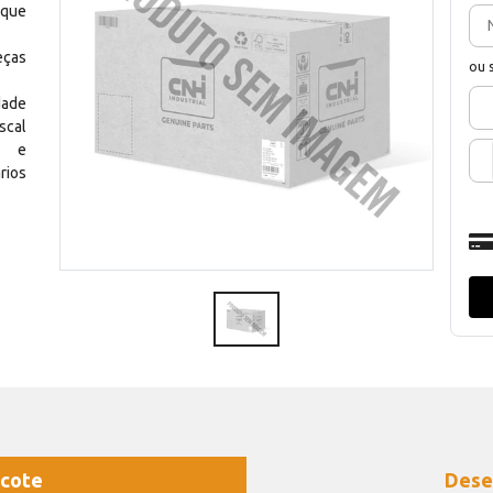
 que
eças
ou 
dade
scal
os e
rios
cote
Dese