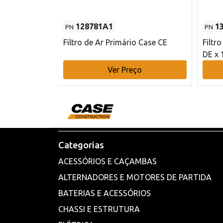
128781A1
1
PN
PN
l - 80 mm DE
Filtro de Ar Primário Case CE
Filtr
DE x 
o
Ver Preço
Categorias
ACESSÓRIOS E CAÇAMBAS
ALTERNADORES E MOTORES DE PARTIDA
BATERIAS E ACESSÓRIOS
CHASSI E ESTRUTURA