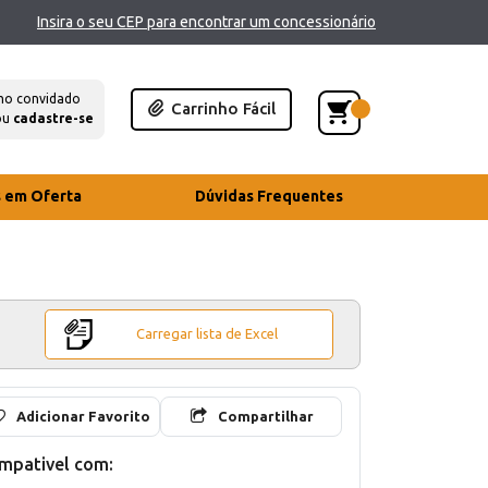
Insira o seu CEP para encontrar um concessionário
mo convidado
Carrinho Fácil
ou
cadastre-se
s em Oferta
Dúvidas Frequentes
Carregar lista de Excel
Adicionar Favorito
Compartilhar
mpativel com: