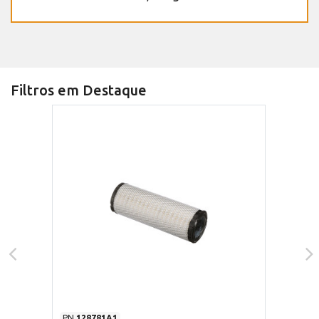
Filtros em Destaque
PN
128781A1