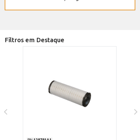
Filtros em Destaque
PN
128781A1