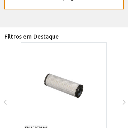
Filtros em Destaque
PN
128781A1