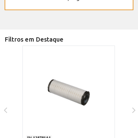
Filtros em Destaque
PN
128781A1