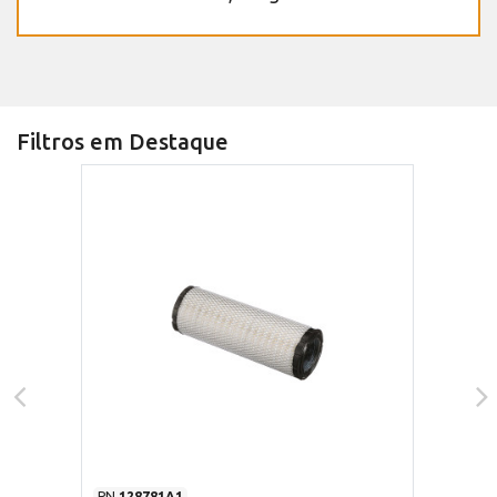
Filtros em Destaque
PN
128781A1