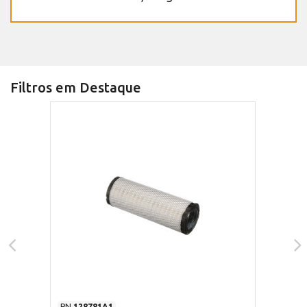
Filtros em Destaque
PN
128781A1