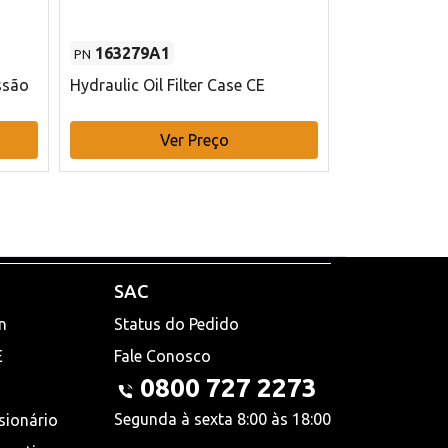
163279A1
48145970
PN
PN
ssão
Hydraulic Oil Filter Case CE
Filtro de com
x 75 mm L Ca
Ver Preço
V
SAC
n
Status do Pedido
E
Fale Conosco
0800 727 2273
Segunda à sexta 8:00 às 18:00
sionário