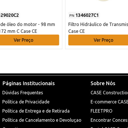
329020C2
1346027C1
PN
o de óleo do motor - 98 mm
Filtro Hidráulico de Transmi
172 mm C Case CE
Case CE
Ver Preço
Ver Preço
Páginas Institucionais
Sobre Nós
Dúvidas Frequentes
CASE Constructio
Política de Privacidade
E-commerce CAS
Política de Entrega e de Retirada
FLEETPRO
Política de Cancelamento e Devoluçao
Encontrar Conces