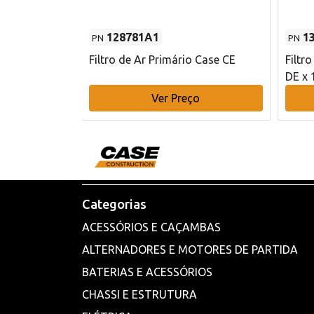
128781A1
1
PN
PN
l - 80 mm DE
Filtro de Ar Primário Case CE
Filtr
DE x 
o
Ver Preço
Categorias
ACESSÓRIOS E CAÇAMBAS
ALTERNADORES E MOTORES DE PARTIDA
BATERIAS E ACESSÓRIOS
CHASSI E ESTRUTURA