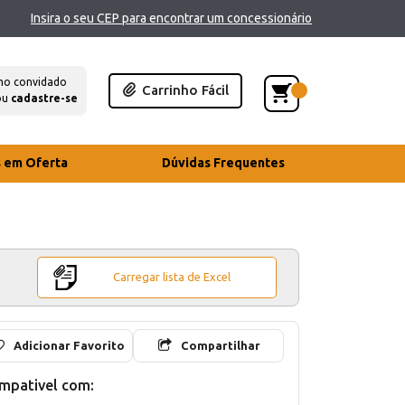
Insira o seu CEP para encontrar um concessionário
mo convidado
Carrinho Fácil
ou
cadastre-se
s em Oferta
Dúvidas Frequentes
Carregar lista de Excel
Adicionar Favorito
Compartilhar
mpativel com: