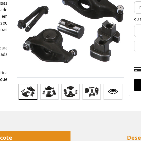
ssas
dade
e em
ou 
 seu
inas
para
cada
fica
 que
cote
Dese