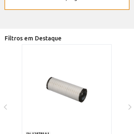
Filtros em Destaque
PN
128781A1