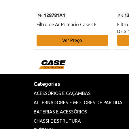
128781A1
1
PN
PN
l - 80 mm DE
Filtro de Ar Primário Case CE
Filtr
DE x 
o
Ver Preço
Categorias
ACESSÓRIOS E CAÇAMBAS
ALTERNADORES E MOTORES DE PARTIDA
BATERIAS E ACESSÓRIOS
CHASSI E ESTRUTURA