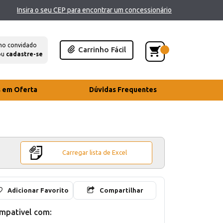
Insira o seu CEP para encontrar um concessionário
mo convidado
Carrinho Fácil
ou
cadastre-se
s em Oferta
Dúvidas Frequentes
Carregar lista de Excel
Adicionar Favorito
Compartilhar
mpativel com: