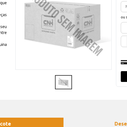
 que
eças
ou 
 seu
ntre
uina
cote
Dese