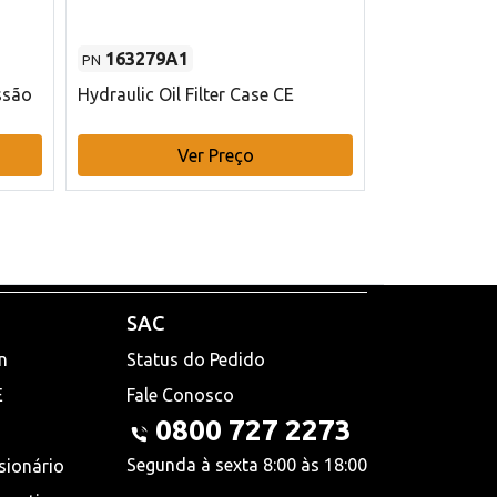
163279A1
48145970
PN
PN
ssão
Hydraulic Oil Filter Case CE
Filtro de com
x 75 mm L Ca
Ver Preço
V
SAC
n
Status do Pedido
E
Fale Conosco
0800 727 2273
Segunda à sexta 8:00 às 18:00
sionário