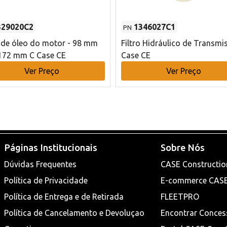
329020C2
1346027C1
PN
o de óleo do motor - 98 mm
Filtro Hidráulico de Transmi
172 mm C Case CE
Case CE
Ver Preço
Ver Preço
Páginas Institucionais
Sobre Nós
Dúvidas Frequentes
CASE Constructio
Política de Privacidade
E-commerce CAS
Política de Entrega e de Retirada
FLEETPRO
Política de Cancelamento e Devoluçao
Encontrar Conces