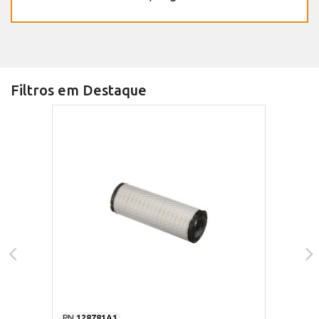
Filtros em Destaque
PN
128781A1