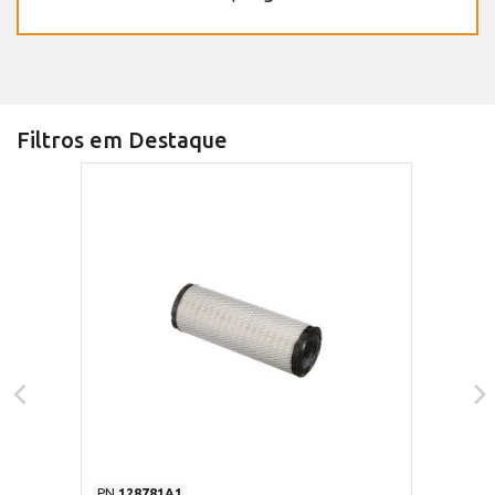
Filtros em Destaque
PN
128781A1