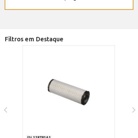
Filtros em Destaque
PN
128781A1