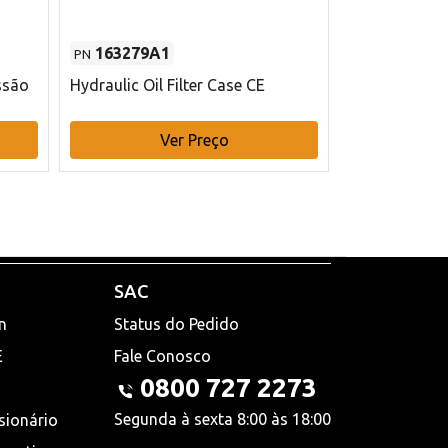
163279A1
48145970
PN
PN
ssão
Hydraulic Oil Filter Case CE
Filtro de com
x 75 mm L Ca
Ver Preço
V
SAC
n
Status do Pedido
E
Fale Conosco
0800 727 2273
Segunda à sexta 8:00 às 18:00
sionário