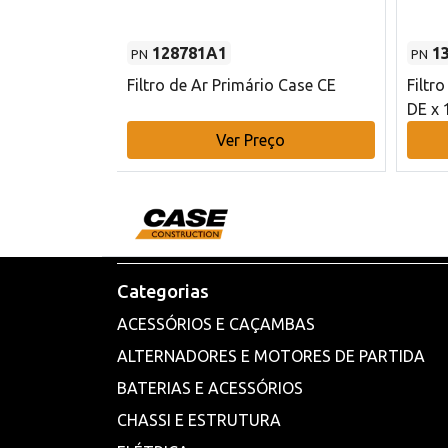
128781A1
1
PN
PN
l - 80 mm DE
Filtro de Ar Primário Case CE
Filtr
DE x 
o
Ver Preço
Categorias
ACESSÓRIOS E CAÇAMBAS
ALTERNADORES E MOTORES DE PARTIDA
BATERIAS E ACESSÓRIOS
CHASSI E ESTRUTURA