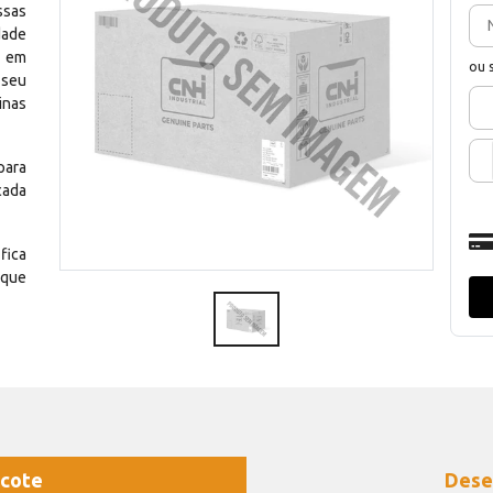
ssas
dade
e em
ou 
 seu
inas
para
cada
fica
 que
cote
Dese