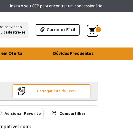
Insira o seu CEP para encontrar um concessionário
mo convidado
Carrinho Fácil
ou
cadastre-se
s em Oferta
Dúvidas Frequentes
Carregar lista de Excel
Adicionar Favorito
Compartilhar
mpativel com: