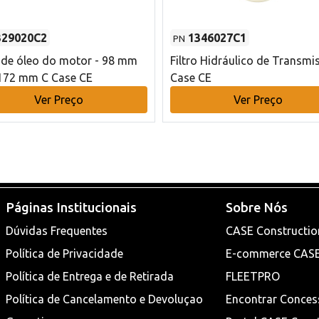
329020C2
1346027C1
PN
o de óleo do motor - 98 mm
Filtro Hidráulico de Transmi
172 mm C Case CE
Case CE
Ver Preço
Ver Preço
Páginas Institucionais
Sobre Nós
Dúvidas Frequentes
CASE Constructio
Política de Privacidade
E-commerce CAS
Política de Entrega e de Retirada
FLEETPRO
Política de Cancelamento e Devoluçao
Encontrar Conces