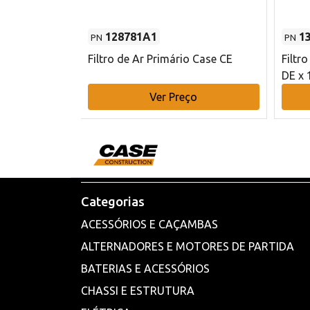
128781A1
1
PN
PN
l - 80 mm DE
Filtro de Ar Primário Case CE
Filtr
DE x 
o
Ver Preço
Categorias
ACESSÓRIOS E CAÇAMBAS
ALTERNADORES E MOTORES DE PARTIDA
BATERIAS E ACESSÓRIOS
CHASSI E ESTRUTURA