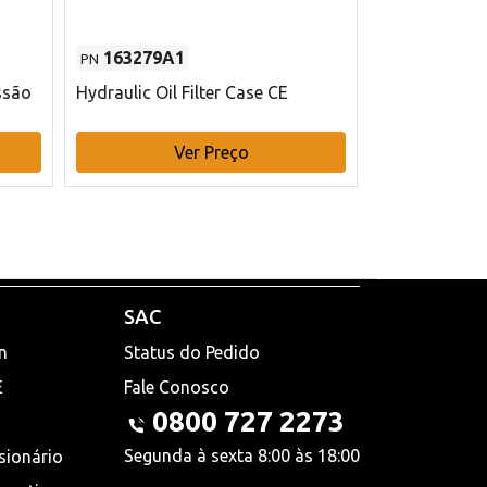
163279A1
48145970
PN
PN
ssão
Hydraulic Oil Filter Case CE
Filtro de com
x 75 mm L Ca
Ver Preço
V
SAC
n
Status do Pedido
E
Fale Conosco
0800 727 2273
Segunda à sexta 8:00 às 18:00
sionário