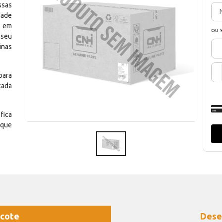
ssas
dade
e em
ou 
 seu
inas
para
cada
fica
 que
cote
Dese