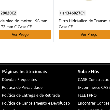
329020C2
1346027C1
PN
o de óleo do motor - 98 mm
Filtro Hidráulico de Transmi
172 mm C Case CE
Case CE
Ver Preço
Ver Preço
Páginas Institucionais
Sobre Nós
Dúvidas Frequentes
CASE Constructio
Política de Privacidade
E-commerce CAS
Política de Entrega e de Retirada
FLEETPRO
Política de Cancelamento e Devoluçao
Encontrar Conces