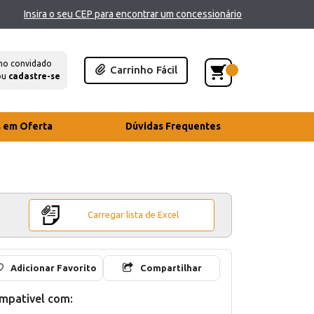
Insira o seu CEP para encontrar um concessionário
mo convidado
Carrinho Fácil
ou
cadastre-se
s em Oferta
Dúvidas Frequentes
Carregar lista de Excel
Adicionar Favorito
Compartilhar
mpativel com: