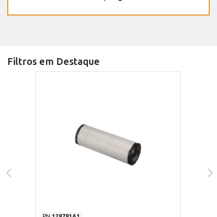
Filtros em Destaque
PN
128781A1