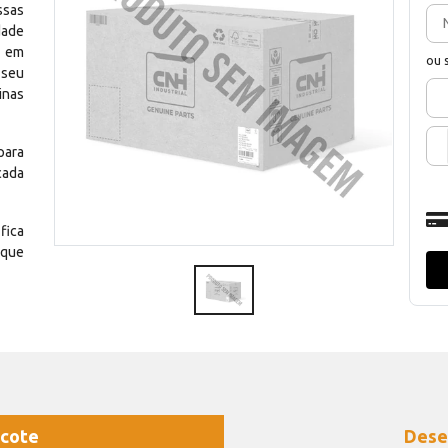
ssas
dade
e em
ou 
 seu
inas
para
cada
fica
 que
cote
Dese