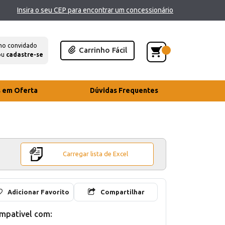
Insira o seu CEP para encontrar um concessionário
mo convidado
Carrinho Fácil
ou
cadastre-se
s em Oferta
Dúvidas Frequentes
Carregar lista de Excel
Adicionar Favorito
Compartilhar
mpativel com: