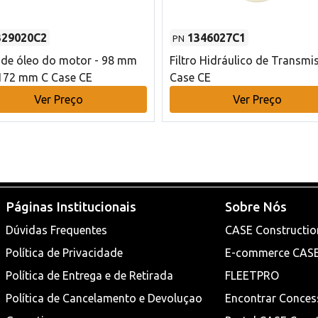
329020C2
1346027C1
PN
o de óleo do motor - 98 mm
Filtro Hidráulico de Transmi
172 mm C Case CE
Case CE
Ver Preço
Ver Preço
Páginas Institucionais
Sobre Nós
Dúvidas Frequentes
CASE Constructio
Política de Privacidade
E-commerce CAS
Política de Entrega e de Retirada
FLEETPRO
Política de Cancelamento e Devoluçao
Encontrar Conces