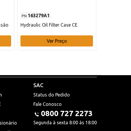
163279A1
48145970
PN
PN
ssão
Hydraulic Oil Filter Case CE
Filtro de com
x 75 mm L Ca
Ver Preço
V
SAC
n
Status do Pedido
E
Fale Conosco
0800 727 2273
Segunda à sexta 8:00 às 18:00
sionário