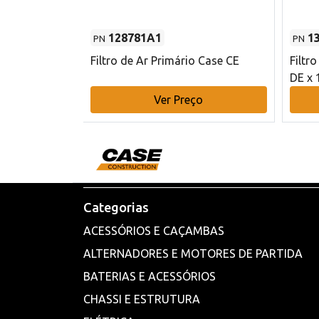
128781A1
1
PN
PN
l - 80 mm DE
Filtro de Ar Primário Case CE
Filtr
DE x 
o
Ver Preço
Categorias
ACESSÓRIOS E CAÇAMBAS
ALTERNADORES E MOTORES DE PARTIDA
BATERIAS E ACESSÓRIOS
CHASSI E ESTRUTURA