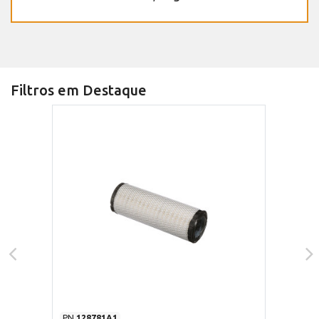
Filtros em Destaque
PN
128781A1