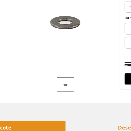
ou 
cote
Dese