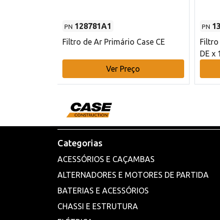
128781A1
1
PN
PN
l - 80 mm DE
Filtro de Ar Primário Case CE
Filtr
DE x 
o
Ver Preço
Categorias
ACESSÓRIOS E CAÇAMBAS
ALTERNADORES E MOTORES DE PARTIDA
BATERIAS E ACESSÓRIOS
CHASSI E ESTRUTURA