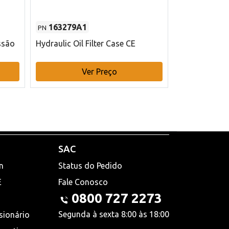
163279A1
48145970
PN
PN
ssão
Hydraulic Oil Filter Case CE
Filtro de com
x 75 mm L Ca
Ver Preço
V
SAC
n
Status do Pedido
E
Fale Conosco
0800 727 2273
Segunda à sexta 8:00 às 18:00
sionário