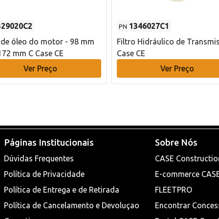
329020C2
1346027C1
PN
o de óleo do motor - 98 mm
Filtro Hidráulico de Transmi
172 mm C Case CE
Case CE
Ver Preço
Ver Preço
Páginas Institucionais
Sobre Nós
Dúvidas Frequentes
CASE Constructio
Política de Privacidade
E-commerce CAS
Política de Entrega e de Retirada
FLEETPRO
Política de Cancelamento e Devoluçao
Encontrar Conces