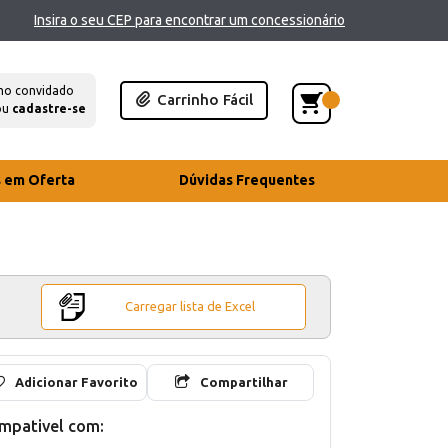
Insira o seu CEP para encontrar um concessionário
mo convidado
Carrinho Fácil
ou
cadastre-se
s em Oferta
Dúvidas Frequentes
Carregar lista de Excel
Adicionar Favorito
Compartilhar
mpativel com: