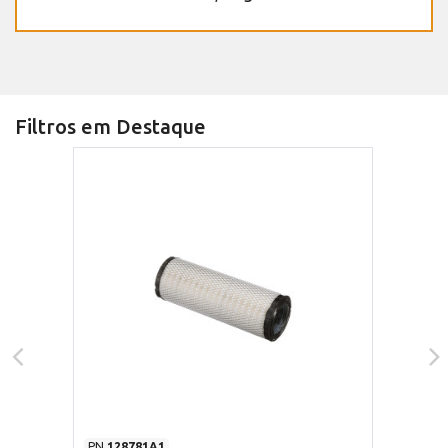
Filtros em Destaque
PN
128781A1