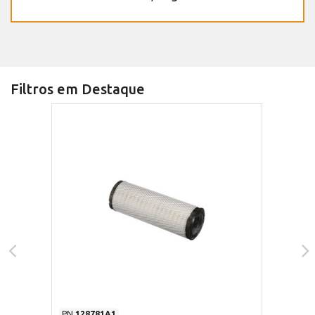
Filtros em Destaque
PN
128781A1