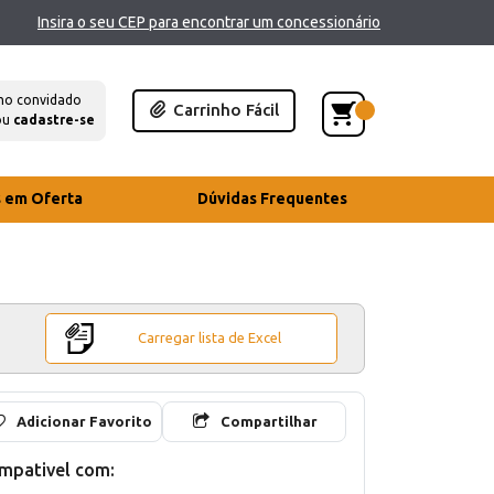
Insira o seu CEP para encontrar um concessionário
mo convidado
Carrinho Fácil
ou
cadastre-se
s em Oferta
Dúvidas Frequentes
Carregar lista de Excel
Adicionar Favorito
Compartilhar
mpativel com: