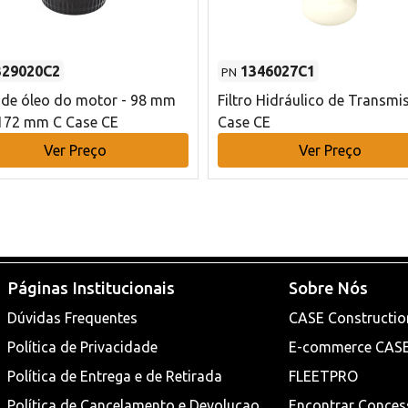
329020C2
1346027C1
PN
o de óleo do motor - 98 mm
Filtro Hidráulico de Transmi
172 mm C Case CE
Case CE
Ver Preço
Ver Preço
Páginas Institucionais
Sobre Nós
Dúvidas Frequentes
CASE Constructio
Política de Privacidade
E-commerce CAS
Política de Entrega e de Retirada
FLEETPRO
Política de Cancelamento e Devoluçao
Encontrar Conces