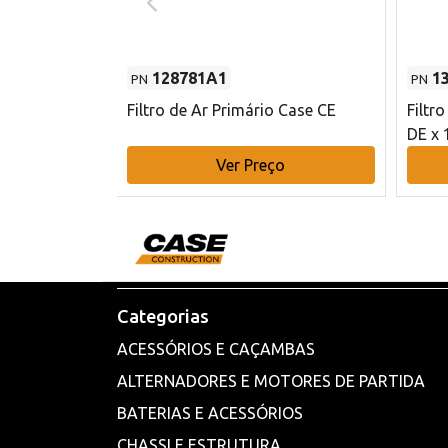
128781A1
1
PN
PN
l - 80 mm DE
Filtro de Ar Primário Case CE
Filtr
DE x 
o
Ver Preço
Categorias
ACESSÓRIOS E CAÇAMBAS
ALTERNADORES E MOTORES DE PARTIDA
BATERIAS E ACESSÓRIOS
CHASSI E ESTRUTURA