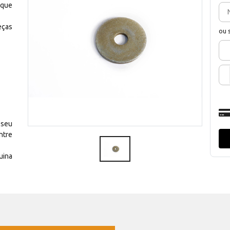
 que
eças
ou 
 seu
ntre
uina