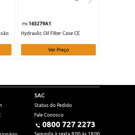
163279A1
48145970
PN
PN
ssão
Hydraulic Oil Filter Case CE
Filtro de com
x 75 mm L Ca
Ver Preço
V
SAC
n
Status do Pedido
E
Fale Conosco
0800 727 2273
Segunda à sexta 8:00 às 18:00
sionário