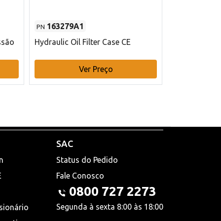
163279A1
48145970
PN
PN
ssão
Hydraulic Oil Filter Case CE
Filtro de com
x 75 mm L Ca
Ver Preço
V
SAC
n
Status do Pedido
E
Fale Conosco
0800 727 2273
Segunda à sexta 8:00 às 18:00
sionário