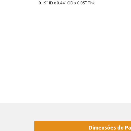
0.19'' ID x 0.44'' OD x 0.05'' Thk
Dimensões do Pa