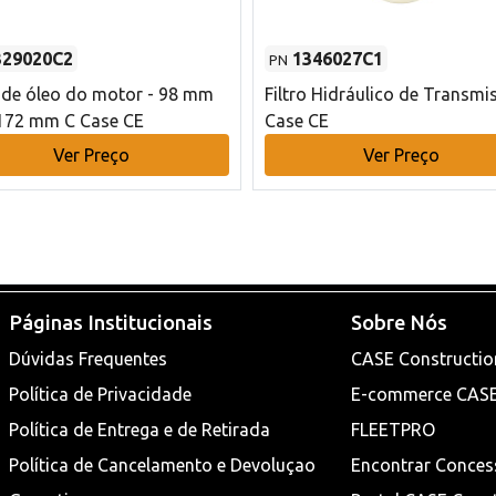
329020C2
1346027C1
PN
o de óleo do motor - 98 mm
Filtro Hidráulico de Transmi
172 mm C Case CE
Case CE
Ver Preço
Ver Preço
Páginas Institucionais
Sobre Nós
Dúvidas Frequentes
CASE Constructio
Política de Privacidade
E-commerce CAS
Política de Entrega e de Retirada
FLEETPRO
Política de Cancelamento e Devoluçao
Encontrar Conces