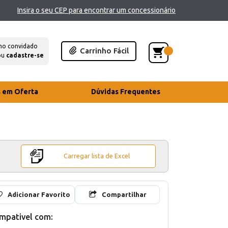
Insira o seu CEP para encontrar um concessionário
mo convidado
Carrinho Fácil
ou
cadastre-se
s em Oferta
Dúvidas Frequentes
Carregar lista de Excel
Adicionar Favorito
Compartilhar
mpativel com: