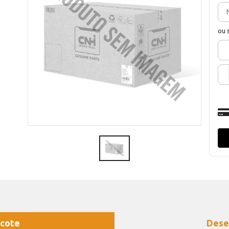
ou 
cote
Dese