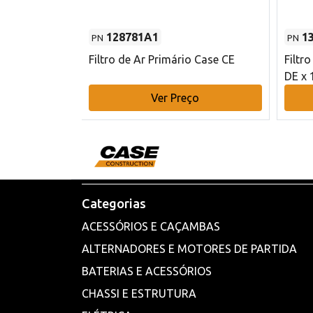
128781A1
1
PN
PN
l - 80 mm DE
Filtro de Ar Primário Case CE
Filtr
DE x 
o
Ver Preço
Categorias
ACESSÓRIOS E CAÇAMBAS
ALTERNADORES E MOTORES DE PARTIDA
BATERIAS E ACESSÓRIOS
CHASSI E ESTRUTURA