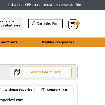
Insira o seu CEP para encontrar um concessionário
mo convidado
Carrinho Fácil
ou
cadastre-se
s em Oferta
Dúvidas Frequentes
Carregar lista de Excel
Adicionar Favorito
Compartilhar
mpativel com: