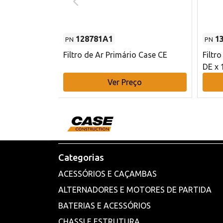
128781A1
1
PN
PN
l - 80 mm DE
Filtro de Ar Primário Case CE
Filtr
DE x 
o
Ver Preço
Categorias
ACESSÓRIOS E CAÇAMBAS
ALTERNADORES E MOTORES DE PARTIDA
BATERIAS E ACESSÓRIOS
CHASSI E ESTRUTURA