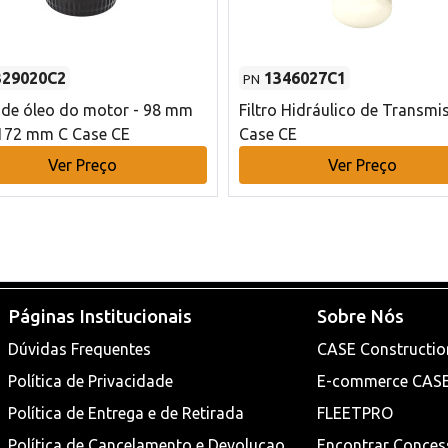
329020C2
1346027C1
PN
o de óleo do motor - 98 mm
Filtro Hidráulico de Transmi
172 mm C Case CE
Case CE
Ver Preço
Ver Preço
Páginas Institucionais
Sobre Nós
Dúvidas Frequentes
CASE Constructio
Política de Privacidade
E-commerce CAS
Política de Entrega e de Retirada
FLEETPRO
Política de Cancelamento e Devoluçao
Encontrar Conces