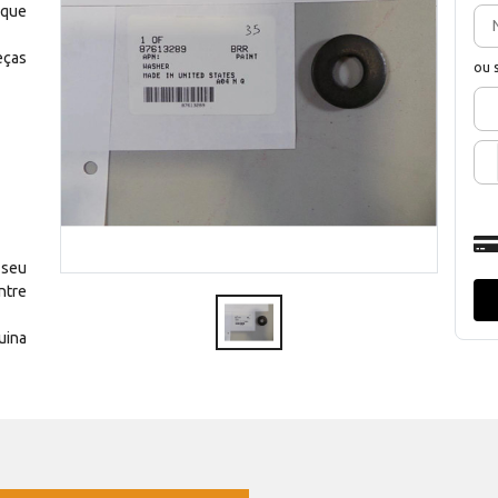
 que
eças
ou 
 seu
ntre
uina