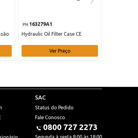
163279A1
48145970
PN
PN
ssão
Hydraulic Oil Filter Case CE
Filtro de com
x 75 mm L Ca
Ver Preço
V
SAC
n
Status do Pedido
E
Fale Conosco
0800 727 2273
Segunda à sexta 8:00 às 18:00
sionário