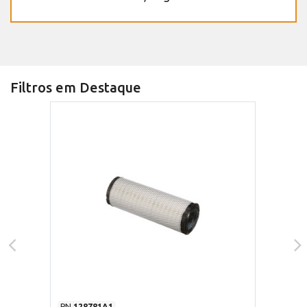
Filtros em Destaque
PN
128781A1