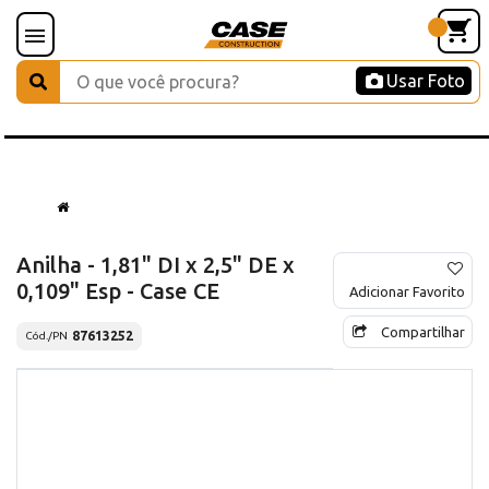
Usar Foto
Anilha - 1,81" DI x 2,5" DE x
0,109" Esp - Case CE
Adicionar Favorito
Compartilhar
87613252
Cód./PN