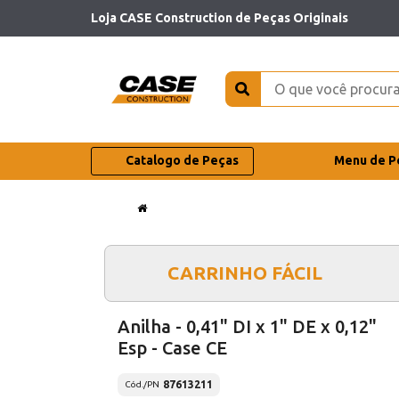
Loja CASE Construction de Peças Originais
Catalogo de Peças
Menu de P
CARRINHO FÁCIL
Anilha - 0,41" DI x 1" DE x 0,12"
Esp - Case CE
87613211
Cód./PN