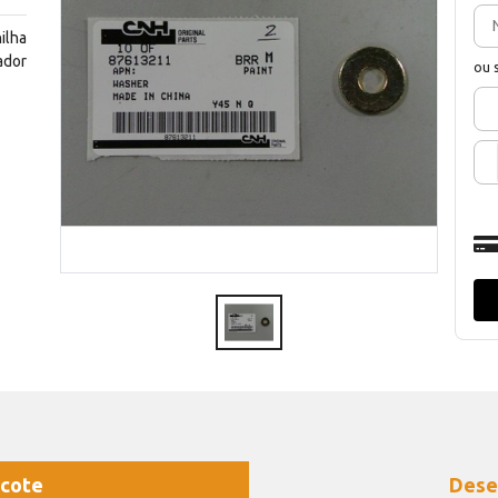
ilha
ador
ou 
cote
Dese