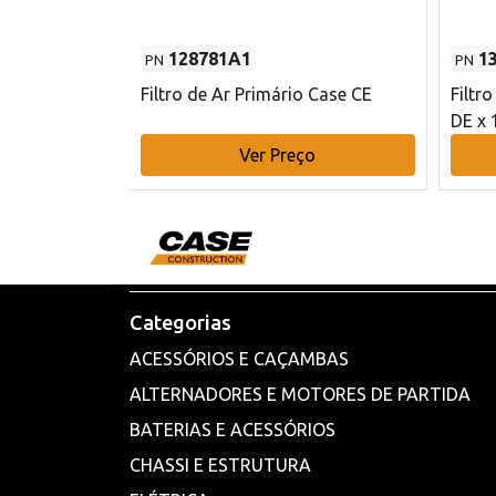
128781A1
1
PN
PN
l - 80 mm DE
Filtro de Ar Primário Case CE
Filtr
DE x 
o
Ver Preço
Categorias
ACESSÓRIOS E CAÇAMBAS
ALTERNADORES E MOTORES DE PARTIDA
BATERIAS E ACESSÓRIOS
CHASSI E ESTRUTURA