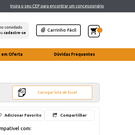
Insira o seu CEP para encontrar um concessionário
mo convidado
Carrinho Fácil
ou
cadastre-se
s em Oferta
Dúvidas Frequentes
Carregar lista de Excel
Adicionar Favorito
Compartilhar
mpativel com: