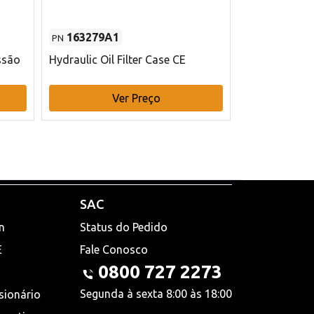
163279A1
48145970
PN
PN
ssão
Hydraulic Oil Filter Case CE
Filtro de com
x 75 mm L Ca
Ver Preço
V
SAC
n
Status do Pedido
E
Fale Conosco
0800 727 2273
Segunda à sexta 8:00 às 18:00
sionário