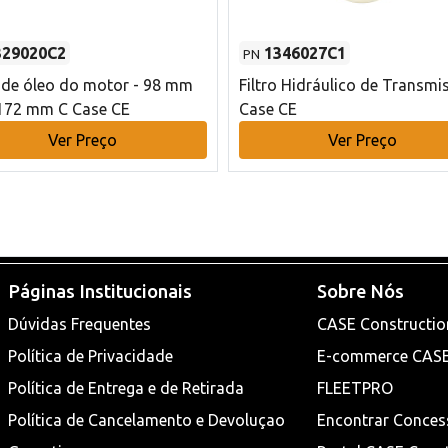
329020C2
1346027C1
PN
o de óleo do motor - 98 mm
Filtro Hidráulico de Transmi
172 mm C Case CE
Case CE
Ver Preço
Ver Preço
Páginas Institucionais
Sobre Nós
Dúvidas Frequentes
CASE Constructio
Política de Privacidade
E-commerce CAS
Política de Entrega e de Retirada
FLEETPRO
Política de Cancelamento e Devoluçao
Encontrar Conces