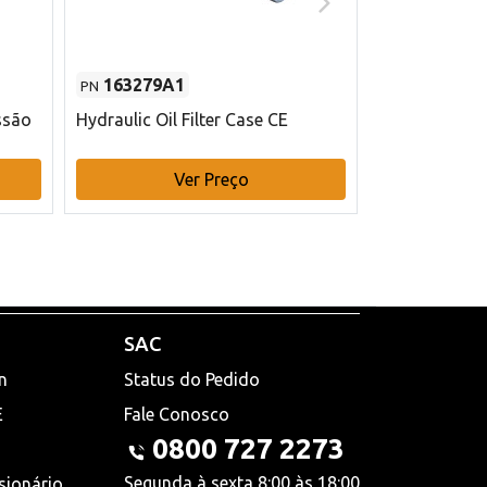
163279A1
48145970
PN
PN
ssão
Hydraulic Oil Filter Case CE
Filtro de com
x 75 mm L Ca
Ver Preço
V
SAC
n
Status do Pedido
E
Fale Conosco
0800 727 2273
Segunda à sexta 8:00 às 18:00
sionário