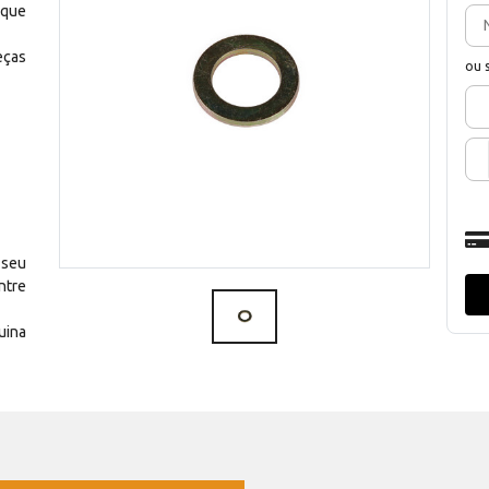
 que
eças
ou 
 seu
ntre
uina