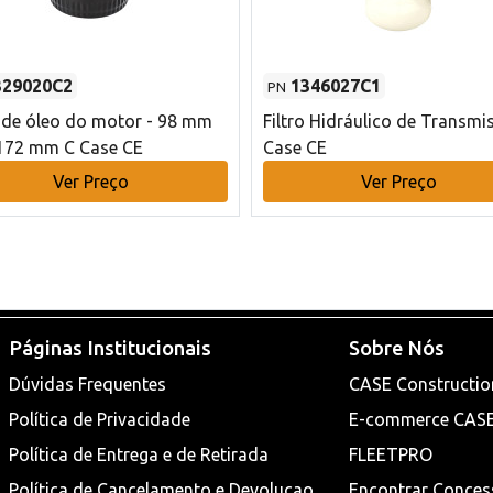
329020C2
1346027C1
PN
o de óleo do motor - 98 mm
Filtro Hidráulico de Transmi
172 mm C Case CE
Case CE
Ver Preço
Ver Preço
Páginas Institucionais
Sobre Nós
Dúvidas Frequentes
CASE Constructio
Política de Privacidade
E-commerce CAS
Política de Entrega e de Retirada
FLEETPRO
Política de Cancelamento e Devoluçao
Encontrar Conces