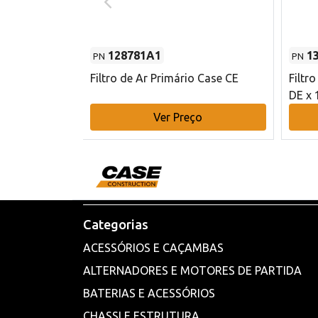
128781A1
1
PN
PN
l - 80 mm DE
Filtro de Ar Primário Case CE
Filtr
DE x 
o
Ver Preço
Categorias
ACESSÓRIOS E CAÇAMBAS
ALTERNADORES E MOTORES DE PARTIDA
BATERIAS E ACESSÓRIOS
CHASSI E ESTRUTURA