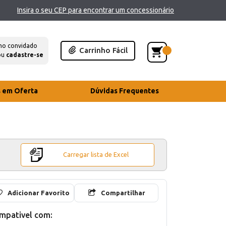
Insira o seu CEP para encontrar um concessionário
mo convidado
Carrinho Fácil
ou
cadastre-se
s em Oferta
Dúvidas Frequentes
Carregar lista de Excel
Adicionar Favorito
Compartilhar
mpativel com: