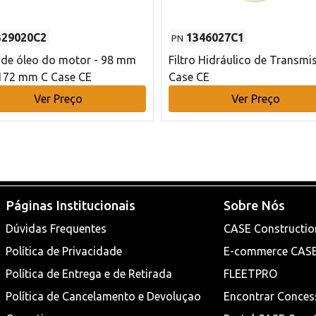
329020C2
1346027C1
PN
o de óleo do motor - 98 mm
Filtro Hidráulico de Transmi
172 mm C Case CE
Case CE
Ver Preço
Ver Preço
Páginas Institucionais
Sobre Nós
Dúvidas Frequentes
CASE Constructio
Política de Privacidade
E-commerce CAS
Política de Entrega e de Retirada
FLEETPRO
Política de Cancelamento e Devoluçao
Encontrar Conces