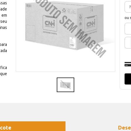
ssas
dade
e em
ou 
 seu
inas
para
cada
fica
 que
cote
Dese