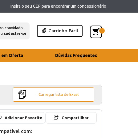
Insira o seu CEP para encontrar um concessionário
mo convidado
Carrinho Fácil
ou
cadastre-se
s em Oferta
Dúvidas Frequentes
Carregar lista de Excel
Adicionar Favorito
Compartilhar
mpativel com: