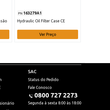
163279A1
48145970
PN
PN
ssão
Hydraulic Oil Filter Case CE
Filtro de com
x 75 mm L Ca
Ver Preço
V
SAC
n
Status do Pedido
E
Fale Conosco
0800 727 2273
Segunda à sexta 8:00 às 18:00
sionário