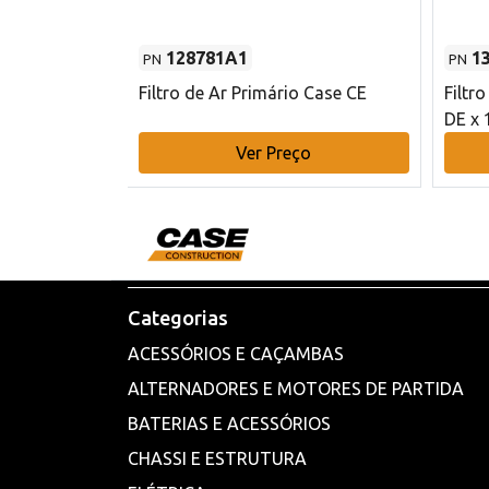
128781A1
1
PN
PN
l - 80 mm DE
Filtro de Ar Primário Case CE
Filtr
DE x 
o
Ver Preço
Categorias
ACESSÓRIOS E CAÇAMBAS
ALTERNADORES E MOTORES DE PARTIDA
BATERIAS E ACESSÓRIOS
CHASSI E ESTRUTURA