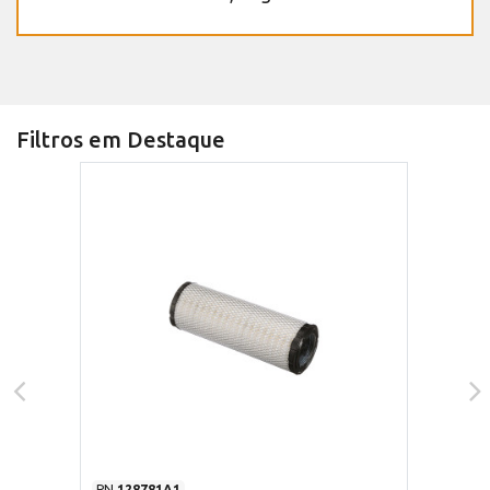
Filtros em Destaque
PN
128781A1