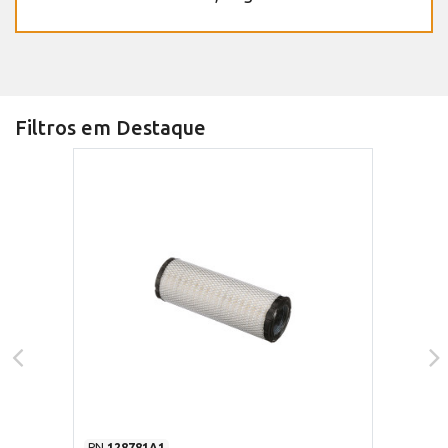
Filtros em Destaque
PN
128781A1