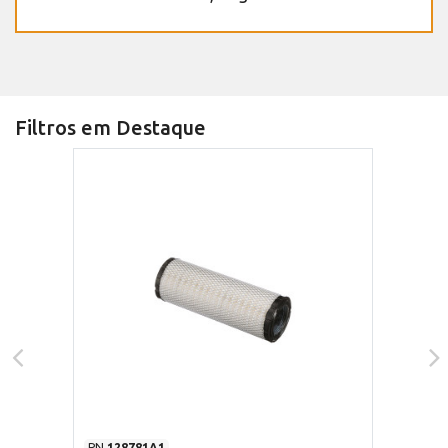
Filtros em Destaque
PN
128781A1