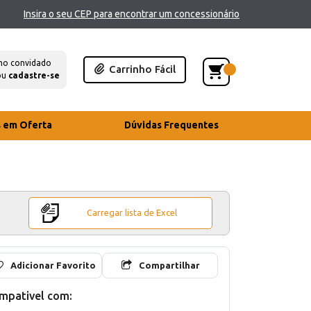
Insira o seu CEP para encontrar um concessionário
mo convidado
Carrinho Fácil
ou
cadastre-se
s em Oferta
Dúvidas Frequentes
Carregar lista de Excel
Adicionar Favorito
Compartilhar
mpativel com: