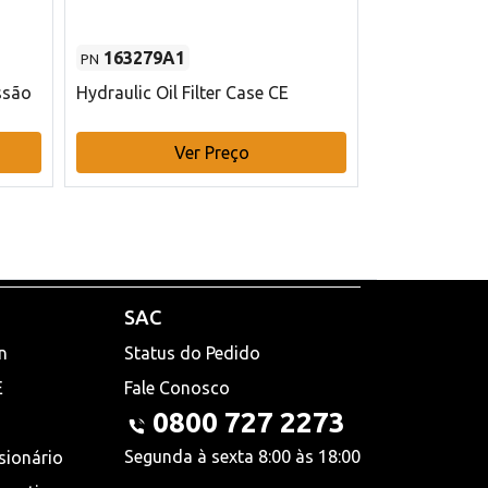
163279A1
48145970
PN
PN
ssão
Hydraulic Oil Filter Case CE
Filtro de com
x 75 mm L Ca
Ver Preço
V
SAC
n
Status do Pedido
E
Fale Conosco
0800 727 2273
Segunda à sexta 8:00 às 18:00
sionário