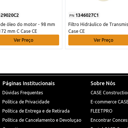
329020C2
1346027C1
PN
o de óleo do motor - 98 mm
Filtro Hidráulico de Transmi
172 mm C Case CE
Case CE
Ver Preço
Ver Preço
Páginas Institucionais
Sobre Nós
Dúvidas Frequentes
CASE Constructio
Política de Privacidade
E-commerce CAS
Política de Entrega e de Retirada
FLEETPRO
Política de Cancelamento e Devoluçao
Encontrar Conces