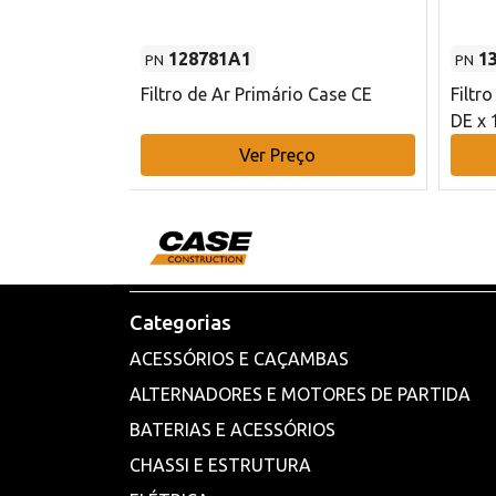
128781A1
1
PN
PN
l - 80 mm DE
Filtro de Ar Primário Case CE
Filtr
DE x 
o
Ver Preço
Categorias
ACESSÓRIOS E CAÇAMBAS
ALTERNADORES E MOTORES DE PARTIDA
BATERIAS E ACESSÓRIOS
CHASSI E ESTRUTURA