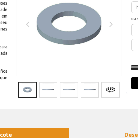
ssas
dade
e em
ou 
 seu
inas
para
cada
fica
 que
cote
Dese