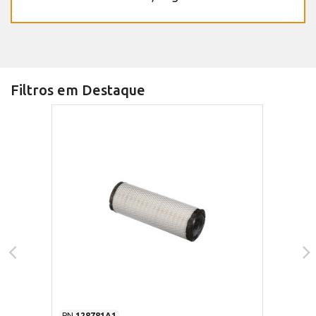
Filtros em Destaque
PN
128781A1