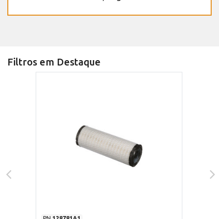
Filtros em Destaque
PN
128781A1