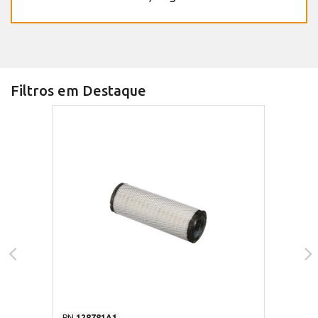
Filtros em Destaque
PN
128781A1