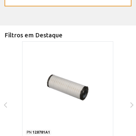
Filtros em Destaque
PN
128781A1