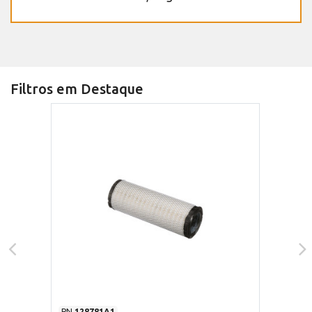
Filtros em Destaque
PN
128781A1