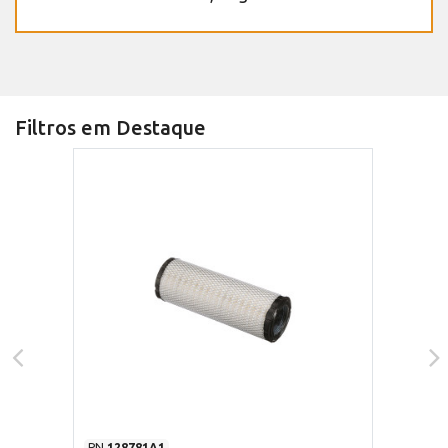
Filtros em Destaque
PN
128781A1