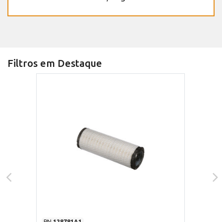
Filtros em Destaque
PN
128781A1