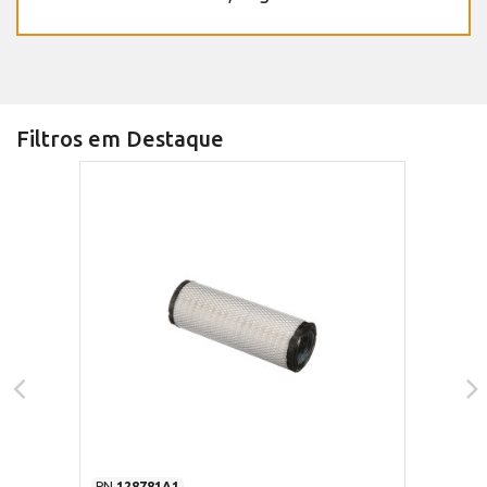
Filtros em Destaque
PN
128781A1