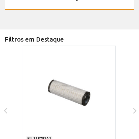
Filtros em Destaque
PN
128781A1